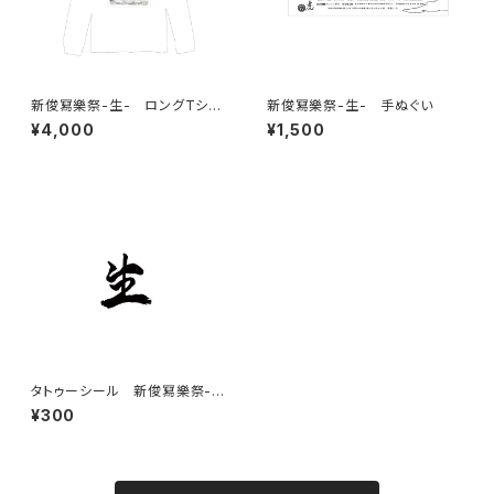
新俊冩樂祭-生- ロングTシャ
新俊冩樂祭-生- 手ぬぐい
ツ
¥4,000
¥1,500
タトゥーシール 新俊冩樂祭-
生-
¥300