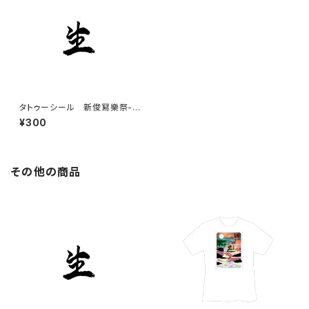
タトゥーシール 新俊冩樂祭-
生-
¥300
その他の商品