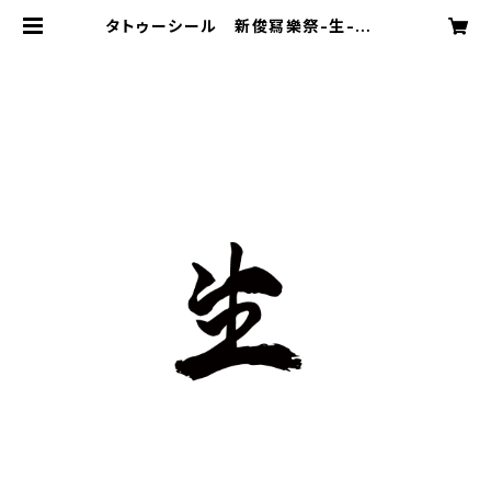
タトゥーシール 新俊冩樂祭-生- |
上原商店